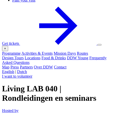
Plan your visit
Get tickets
×
Programme
Activities & Events
Mission Days
Routes
Design Tours
Locations
Food & Drinks
DDW Young
Frequently
Asked Questions
Map
Press
Partners
Over DDW
Contact
English
|
Dutch
I want to volunteer
Living LAB 040 |
Rondleidingen en seminars
Hosted by